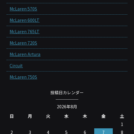
McLaren 570S
McLaren 600LT
McLaren 765LT
McLaren 720S
McLaren Artura
Circuit
McLaren 750S
投稿日カレンダー
2026年8月
日
月
火
水
木
金
土
1
2
3
4
5
6
7
8